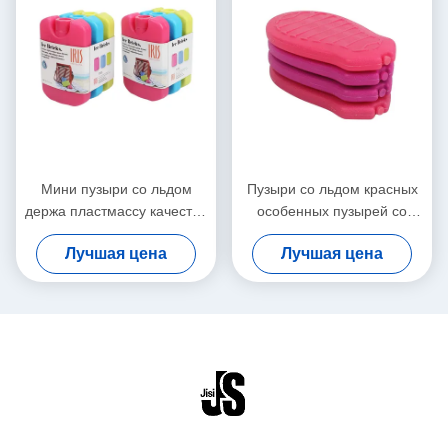
Мини пузыри со льдом
Пузыри со льдом красных
держа пластмассу качества
особенных пузырей со
еды холодного
льдом формы мини
Лучшая цена
Лучшая цена
выдвиженческого фазового
продолжительные для
перехода репеллента воды
медицины
материальную колоризед
пузырь со льдом