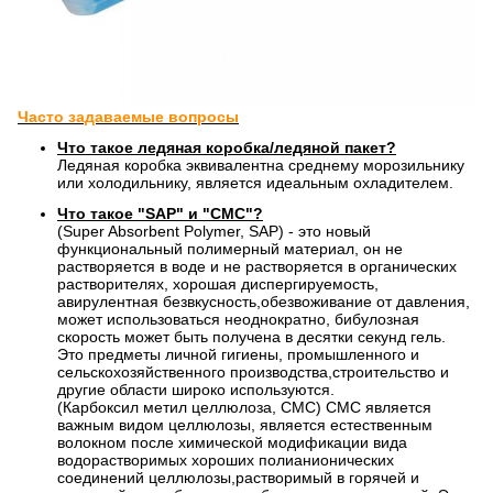
Часто задаваемые вопросы
Что такое ледяная коробка/ледяной пакет?
Ледяная коробка эквивалентна среднему морозильнику
или холодильнику, является идеальным охладителем.
Что такое "SAP" и "CMC"?
(Super Absorbent Polymer, SAP) - это новый
функциональный полимерный материал, он не
растворяется в воде и не растворяется в органических
растворителях, хорошая диспергируемость,
авирулентная безвкусность,обезвоживание от давления,
может использоваться неоднократно, бибулозная
скорость может быть получена в десятки секунд гель.
Это предметы личной гигиены, промышленного и
сельскохозяйственного производства,строительство и
другие области широко используются.
(Карбоксил метил целлюлоза, CMC) CMC является
важным видом целлюлозы, является естественным
волокном после химической модификации вида
водорастворимых хороших полианионических
соединений целлюлозы,растворимый в горячей и