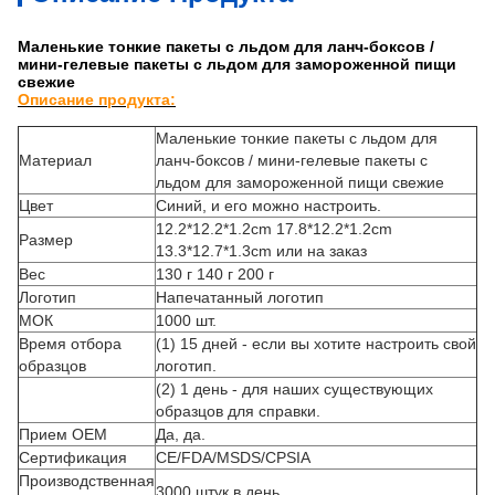
Маленькие тонкие пакеты с льдом для ланч-боксов /
мини-гелевые пакеты с льдом для замороженной пищи
свежие
Описание продукта:
Описание:
Маленькие тонкие пакеты с льдом для
Материал
ланч-боксов / мини-гелевые пакеты с
льдом для замороженной пищи свежие
Цвет
Синий, и его можно настроить.
12.2*12.2*1.2cm 17.8*12.2*1.2cm
Размер
13.3*12.7*1.3cm или на заказ
Вес
130 г 140 г 200 г
Логотип
Напечатанный логотип
МОК
1000 шт.
Время отбора
(1) 15 дней - если вы хотите настроить свой
образцов
логотип.
(2) 1 день - для наших существующих
образцов для справки.
Прием OEM
Да, да.
Сертификация
CE/FDA/MSDS/CPSIA
Производственная
3000 штук в день