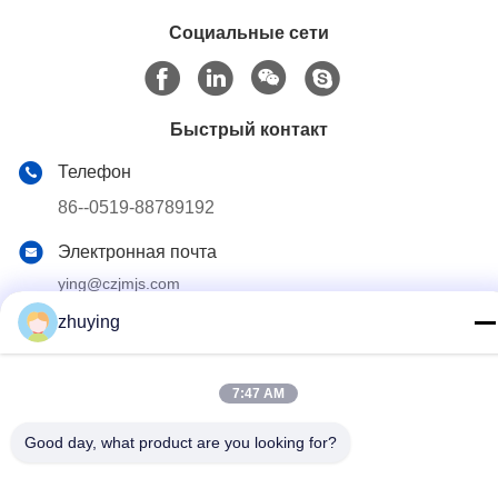
Социальные сети
Быстрый контакт
Телефон
86--0519-88789192
Электронная почта
ying@czjmjs.com
zhuying
Адрес
КВАДРАТ КОММЕРЦИИ НО.10-930
ДЖИАХОНГСХЭНГСХИ, ПРОВИНЦИЯ ЦЗЯНСУ ГОРОДА
КХАНГЗХОУ РАЙОНА ЗХОНГЛОУ
7:47 AM
Good day, what product are you looking for?
Политика конфиденциальности
|
Карта сайта
Китай хорошо. Качество Большие пузыри со льдом