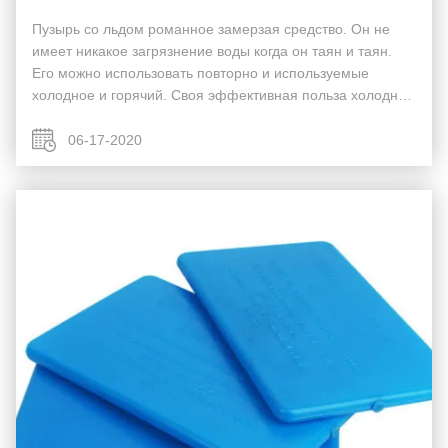
Пузырь со льдом романное замерзая средство. Он не
имеет никакое загрязнение воды когда он таян и таян.
Его можно использовать повторно и используемые
холодное и горячий. Своя эффективная польза холодной
емкости 6 раз это из такого же тома льда. Она может
заменить кубы сухого льда и льда. Типы просты ...
06-17-2020