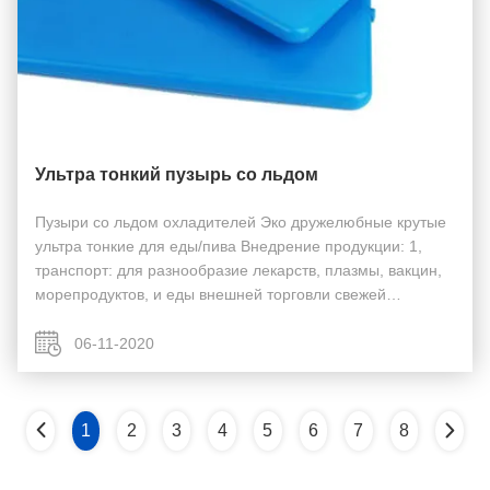
Ультра тонкий пузырь со льдом
Пузыри со льдом охладителей Эко дружелюбные крутые
ультра тонкие для еды/пива Внедрение продукции: 1,
транспорт: для разнообразие лекарств, плазмы, вакцин,
морепродуктов, и еды внешней торговли свежей
рефригератед переход. 2, на открытом воздухе:
располагаться лагерем, барбекю, барбекю, рыбная
06-11-2020
ловля ...
1
2
3
4
5
6
7
8