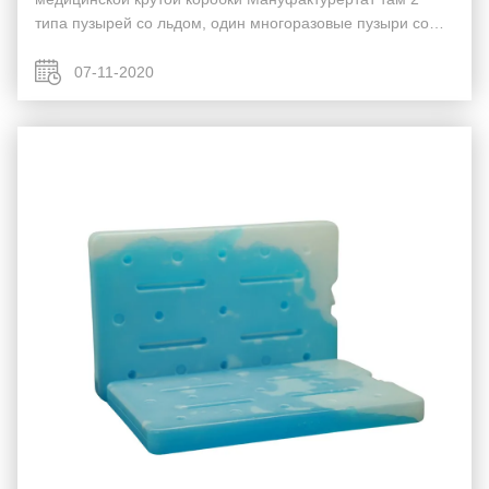
типа пузырей со льдом, один многоразовые пузыри со
льдом, и другой устранимые пузыри со льдом. 2 пузыря
со льдом имеют различные принципы. Позвольте на...
07-11-2020