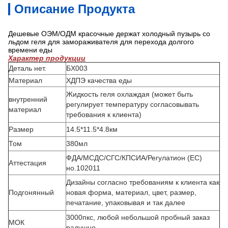
Описание Продукта
Дешевые ОЭМ/ОДМ красочные держат холодный пузырь со
льдом геля для замораживателя для перехода долгого
времени еды
Характер продукции
Деталь нет.
БХ003
Материал
ХДПЭ качества еды
Жидкость геля охлаждая (может быть
внутренний
регулирует температуру согласовывать
материал
требования к клиента)
Размер
14.5*11.5*4.8км
Том
380мл
ФДА/МСДС/СГС/КПСИА/Регулатион (ЕС)
Аттестация
но.102011
Дизайны согласно требованиям к клиента как
Подгонянный
новая форма, материал, цвет, размер,
печатание, упаковывая и так далее
3000пкс, любой небольшой пробный заказ
МОК
радушно