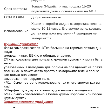
Товары 3-5дайс пятна; продукт 15-20
Срок поставки
подгоняйте днями основанными на МОК
ОЭМ & ОДМ
Добро пожаловать
Храните коробка льда в замораживателе на
около 10-12 часов. Его можно использовать
Использование
до тех пор пока внутренний материал не
замерзнется
Функции продукта:
блоки замораживателя 1/Тхэ большие на горячие летние дни
когда
имеющ пикник, ББК или обедать снаружи.
2/Тхэы идеальны для пользы с крутыми сумками и могут быть
легко
упакованный в чемодане для пользы на праздниках на пляже.
пользы 3/То пакет места просто в замораживателе и пользе
как только она имеет
замороженное твердое тело.
4/Кан было повторно использовано так много времен как вы
как!
5/Перфект для держать ваши еду и напитки холодными.
6/Кан было использовано в более крутых коробках или более
крутых сумках.
Характеристики продукта: