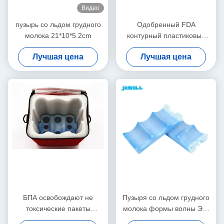
Видео
пузырь со льдом грудного
Одобренный FDA
молока 21*10*5.2cm
контурный пластиковый
пакет со льдом грудного
Лучшая цена
Лучшая цена
молока для пивной бутылки
БПА освобождают не
Пузыря со льдом грудного
токсические пакеты
молока формы волны Эко
замораживания
дружелюбные 3 замерли