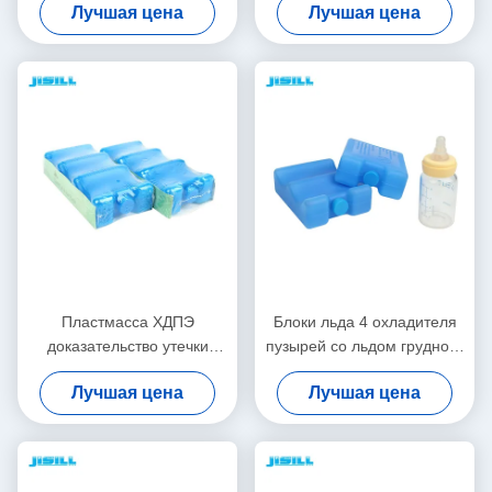
Лучшая цена
Лучшая цена
охладителя охлаждая
пузырем со льдом, который
пригонку геля & свежие
для еды
пузыри со льдом
Пластмасса ХДПЭ
Блоки льда 4 охладителя
доказательство утечки
пузырей со льдом грудного
изогнутой формы 6
молока облегченные
Лучшая цена
Лучшая цена
пузырей со льдом пивной
голубые могут не Токсик
бутылки пакета холодных