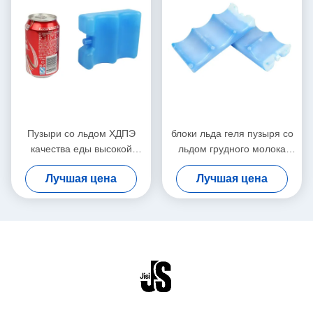
Пузыри со льдом ХДПЭ
блоки льда геля пузыря со
качества еды высокой
льдом грудного молока
эффективности
600мл пластиковые
Лучшая цена
Лучшая цена
заполненные гелем для
многоразовые для крутых
охладителя БПА свободно
сумок