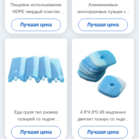
Пищевое использование
Алюминиевые
HDPE твердый пластик
многоразовые пузыри со
охлаждающий
льдом для охладителей
Лучшая цена
Лучшая цена
охлаждающий пакет гель
пакет льда для обеденного
мешка
Еда грузя тип размер
4.8*4.8*0.48 медленно
пузырей со льдом
двигает пузырь со льдом
Рефрезабле термальный
пингвина охлаждая
Лучшая цена
Лучшая цена
16.5кс9кс1.8км
сертификаты САП Ликильд