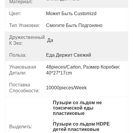
Материал:
Цвет:
Может Быть Customizd
Тип Упаковки:
Смогите Быть Подгоняно
Дружественный
Да
К Эко:
Польза:
Еда Держит Свежий
Упаковывая
48pieces/carton, Размер Коробки: 
Детали:
40*27*17cm
Поставка
10000pieces/week
Способности:
Пузыри со льдом не 
токсической еды 
пластиковые
, 
Пузыри со льдом HDPE 
Выделить:
детей пластиковые