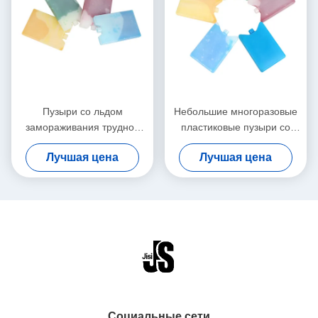
Пузыри со льдом
Небольшие многоразовые
замораживания трудной
пластиковые пузыри со
раковины немедленные,
льдом нетоксические для
Лучшая цена
Лучшая цена
большой многоразовый
сумок и охладителей обеда
размер пузырей со льдом
15*10*2км геля
Социальные сети