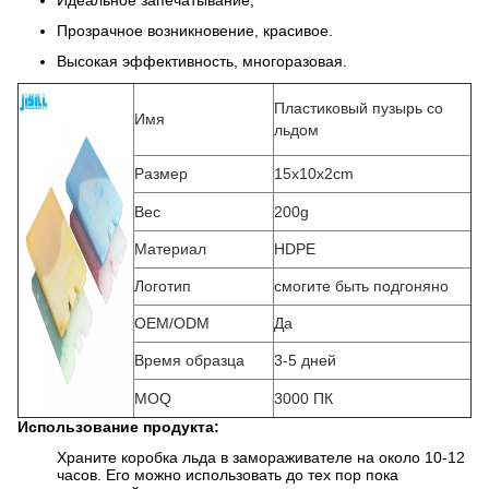
Идеальное запечатывание;
Прозрачное возникновение, красивое.
Высокая эффективность, многоразовая.
Пластиковый пузырь со
Имя
льдом
Размер
15x10x2cm
Вес
200g
Материал
HDPE
Логотип
смогите быть подгоняно
OEM/ODM
Да
Время образца
3-5 дней
MOQ
3000 ПК
Использование продукта:
Храните коробка льда в замораживателе на около 10-12
часов. Его можно использовать до тех пор пока